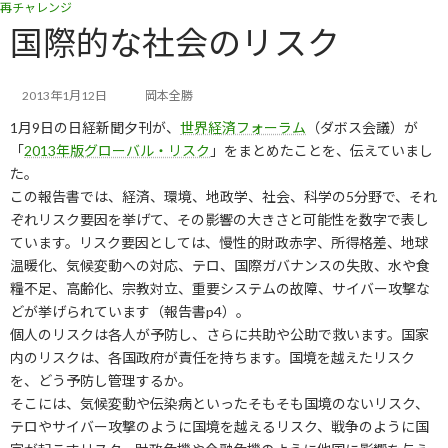
再チャレンジ
コ
ナ
ン
ビ
国際的な社会のリスク
テ
ゲ
ン
ー
ツ
シ
2013年1月12日
岡本全勝
へ
ョ
1月9日の日経新聞夕刊が、
世界経済フォーラム
（ダボス会議）が
ス
ン
キ
に
「
2013年版グローバル・リスク
」をまとめたことを、伝えていまし
ッ
移
た。
プ
動
この報告書では、経済、環境、地政学、社会、科学の5分野で、それ
ぞれリスク要因を挙げて、その影響の大きさと可能性を数字で表し
ています。リスク要因としては、慢性的財政赤字、所得格差、地球
温暖化、気候変動への対応、テロ、国際ガバナンスの失敗、水や食
糧不足、高齢化、宗教対立、重要システムの故障、サイバー攻撃な
どが挙げられています（報告書p4）。
個人のリスクは各人が予防し、さらに共助や公助で救います。国家
内のリスクは、各国政府が責任を持ちます。国境を越えたリスク
を、どう予防し管理するか。
そこには、気候変動や伝染病といったそもそも国境のないリスク、
テロやサイバー攻撃のように国境を越えるリスク、戦争のように国