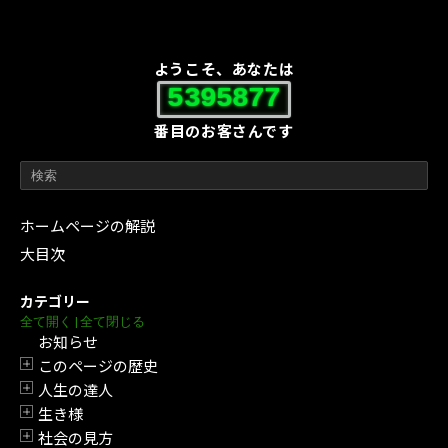
ようこそ、あなたは
5395877
番目のお客さんです
ホームページの解説
大目次
カテゴリー
全て開く
|
全て閉じる
お知らせ
このページの歴史
開閉
人生の達人
開閉
生き様
開閉
社会の見方