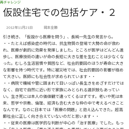
再チャレンジ
コ
ナ
ン
ビ
仮設住宅での包括ケア・２
テ
ゲ
ン
ー
ツ
シ
2012年11月21日
岡本全勝
へ
ョ
引き続き、「仮設から医療を問う」、長純一先生の発言から。
ス
ン
キ
に
・・たとえば感染症の時代は、抗生物質の登場で大勢の命が救わ
ッ
移
れ、医療が劇的に効果を発揮しました。ところが医学はどんどん進
プ
動
歩し、医療技術の違いが命の長短に大きな差を生むことは少なくな
った。むしろ生活習慣や貧困など、社会的要因のほうが寿命に大き
な影響を持つ時代です。特に被災地では、社会的要因の影響が極め
て大きい。医師にも社会性が求められています・・
・・病院で機械や管に囲まれて目いっぱい長生きをめざすだけでは
なく、自宅で自然に近い形で家族にみとられる選択肢もあってい
い。生き死には本人の価値観で違ってくるはずです。老いや死は本
来、哲学や宗教、倫理、経済も含む大きな枠の中で考えるべきこと
なんです。なのに日本では「医療の問題」と抱え込んできた。超高
齢社会に正しく向き合えていないのだと思います・・
・・従来の医療は医学的な判断が中心の「治す医療」でした。もっ