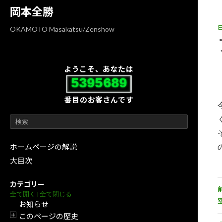
コ
ナ
岡本全勝
ン
ビ
テ
ゲ
OKAMOTO Masakatsu/Zenshow
ン
ー
ツ
シ
へ
ョ
ようこそ、あなたは
ス
ン
5395689
キ
に
番目のお客さんです
ッ
移
プ
動
ホームページの解説
大目次
カテゴリー
全て開く
|
全て閉じる
お知らせ
このページの歴史
開閉