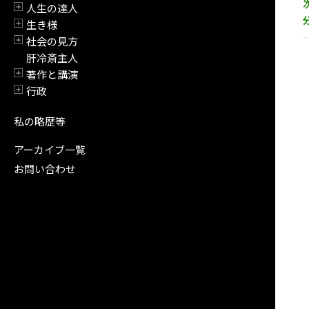
人生の達人
開閉
生き様
開閉
社会の見方
開閉
肝冷斎主人
著作と講演
開閉
行政
開閉
私の略歴等
アーカイブ一覧
お問い合わせ