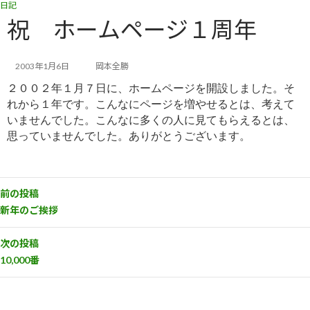
日記
コ
ナ
ン
ビ
祝 ホームページ１周年
テ
ゲ
ン
ー
ツ
シ
2003年1月6日
岡本全勝
へ
ョ
２００２年１月７日
に、ホームページを開設しました。そ
ス
ン
キ
に
れから１年です。こんなにページを増やせるとは、考えて
ッ
移
いませ
んでした。こんなに多くの人に見てもらえるとは、
プ
動
思っていませんでした。ありがとうございます。
前の投稿
新年のご挨拶
次の投稿
10,000番