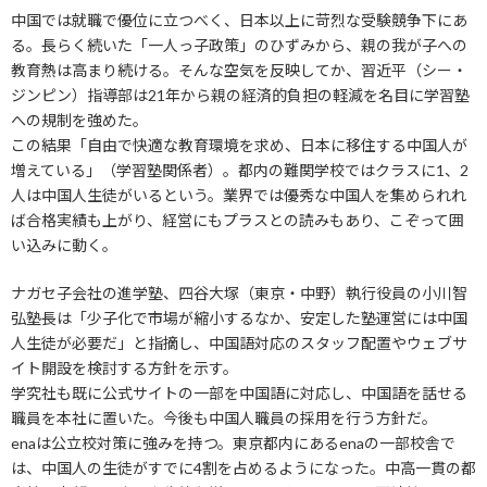
中国では就職で優位に立つべく、日本以上に苛烈な受験競争下にあ
る。長らく続いた「一人っ子政策」のひずみから、親の我が子への
教育熱は高まり続ける。そんな空気を反映してか、習近平（シー・
ジンピン）指導部は21年から親の経済的負担の軽減を名目に学習塾
への規制を強めた。
この結果「自由で快適な教育環境を求め、日本に移住する中国人が
増えている」（学習塾関係者）。都内の難関学校ではクラスに1、2
人は中国人生徒がいるという。業界では優秀な中国人を集められれ
ば合格実績も上がり、経営にもプラスとの読みもあり、こぞって囲
い込みに動く。
ナガセ子会社の進学塾、四谷大塚（東京・中野）執行役員の小川智
弘塾長は「少子化で市場が縮小するなか、安定した塾運営には中国
人生徒が必要だ」と指摘し、中国語対応のスタッフ配置やウェブサ
イト開設を検討する方針を示す。
学究社も既に公式サイトの一部を中国語に対応し、中国語を話せる
職員を本社に置いた。今後も中国人職員の採用を行う方針だ。
enaは公立校対策に強みを持つ。東京都内にあるenaの一部校舎で
は、中国人の生徒がすでに4割を占めるようになった。中高一貫の都