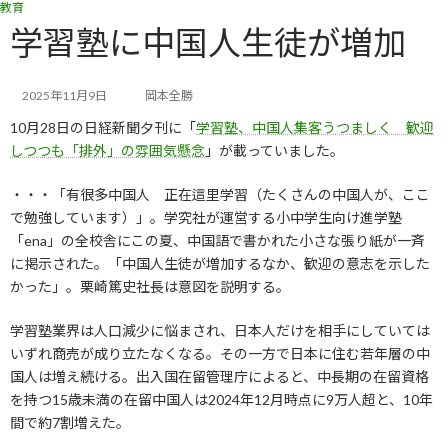
教育
コ
ナ
ン
ビ
学習塾に中国人生徒が増加
テ
ゲ
ン
ー
ツ
シ
2025年11月9日
岡本全勝
へ
ョ
10月28日の日経新聞夕刊に「
学習塾、中国人集客うつましく 歓迎
ス
ン
キ
に
しつつも「排外」の雰囲気懸念
」が載っていました。
ッ
移
プ
動
・・・「有很多中国人 正在這里学習（たくさんの中国人が、ここ
で勉強しています）」。学究社が運営する小中学生向け進学塾
「ena」の全校舎にこの夏、中国語で書かれた小さな張り紙が一斉
に掲示された。「中国人生徒が増加するなか、歓迎の意志を示した
かった」。栗崎篤史社長は意図を説明する。
学習塾業界は人口減少に悩まされ、日本人だけを相手にしていては
いずれ商売が成り立たなくなる。その一方で日本に住む若年層の中
国人は増え続ける。出入国在留管理庁によると、中長期の在留資格
を持つ15歳未満の在留中国人は2024年12月時点に9万人超と、10年
間で約7割増えた。