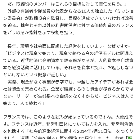
―だ。取締役のメンバーはこれらの目標に対して責任を負う。」
「外部の有識者や従業員の代表からなる10人の独立した『ミッショ
ン委員会』が取締役会を監督し、目標を達成できていなければ改善
を迫る。株主とそれ以外の利害関係者に対する価値創造のバランス
をどう取るか指針を示す役割を担う」
―長年、環境や社会面に配慮した経営をしています。なぜですか。
「ビジネスは現金で始まり、現金で終わる今の経済モデルは間違え
ている。近代経済は金融資本で語る癖があるが、人的資本や自然資
本も経済活動に活用している。それらを資本と捉え、お返ししない
といけないという概念が乏しい」
「実際、現金がなく事業が赤字でも、卓越したアイデアがあれば会
社は資金を集められる。企業が破綻するのも資金が尽きるからでは
ない。リーダーが生態系への自信をなくすからだ。ビジネスは人で
始まり、人で終わる」
フランスでは、このような試みが始まっているのですね。大賛成で
す。フランスは近年、非営利団体についても力を入れ、非営利活動
を包括する「社会的連帯経済に関する2014年7月31日法」をつくり
ました。連載「公共を創る」第28回注3で紹介しました。参考「
廣