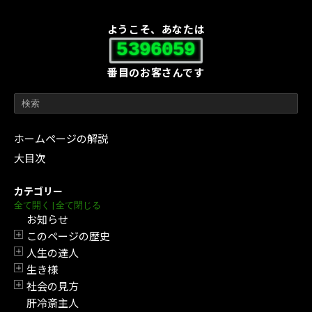
ようこそ、あなたは
5396059
番目のお客さんです
ホームページの解説
大目次
カテゴリー
全て開く
|
全て閉じる
お知らせ
このページの歴史
開閉
人生の達人
開閉
生き様
開閉
社会の見方
開閉
肝冷斎主人