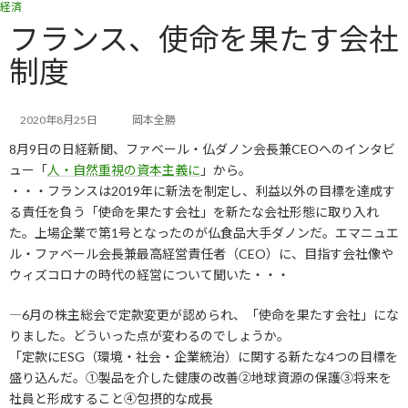
経済
コ
ナ
ン
ビ
フランス、使命を果たす会社
テ
ゲ
制度
ン
ー
ツ
シ
へ
ョ
ス
ン
2020年8月25日
岡本全勝
キ
に
8月9日の日経新聞、ファベール・仏ダノン会長兼CEOへのインタビ
ッ
移
ュー「
人・自然重視の資本主義に
」から。
プ
動
・・・フランスは2019年に新法を制定し、利益以外の目標を達成す
る責任を負う「使命を果たす会社」を新たな会社形態に取り入れ
た。上場企業で第1号となったのが仏食品大手ダノンだ。エマニュエ
ル・ファベール会長兼最高経営責任者（CEO）に、目指す会社像や
ウィズコロナの時代の経営について聞いた・・・
―6月の株主総会で定款変更が認められ、「使命を果たす会社」にな
りました。どういった点が変わるのでしょうか。
「定款にESG（環境・社会・企業統治）に関する新たな4つの目標を
盛り込んだ。①製品を介した健康の改善②地球資源の保護③将来を
社員と形成すること④包摂的な成長