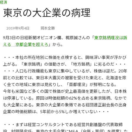
経済
コ
ナ
ン
ビ
東京の大企業の病理
テ
ゲ
ン
ー
ツ
シ
2019年9月4日
岡本全勝
へ
ョ
9月3日の日経新聞オピニオン欄、梶原誠さんの「
東京銘柄埋没は訴
ス
ン
キ
に
える 京都企業を超えろ
」から。
ッ
移
プ
動
・・・本社の所在地別に株価を点検すると、興味深い事実が浮かび
上がる。「東京銘柄」の値動きが、「地方銘柄」に劣るのだ・・・
・・・人口も行政機能も東京に集中しているが、株価は逆だ。20年
前との比較では、東日本大震災の被害を受けた東北と、北海道を除
く全ての地域に東京は見劣りし、「首都埋没」が鮮明になる。
今年も米国など多くの国で株価が史上最高値を更新したが、日本株
は停滞している。原因は時価総額の62%を占める東京銘柄、なかで
も大企業にある。東京の大企業の象徴である経団連正副会長の出身
企業の時価総額は、5年前から5%しか増えていない・・・
・・・まずは経営コンサルタントである経営共創基盤の代表取締
役、村岡隆史氏。東京の大手企業にM&A（合併・買収）を提案した