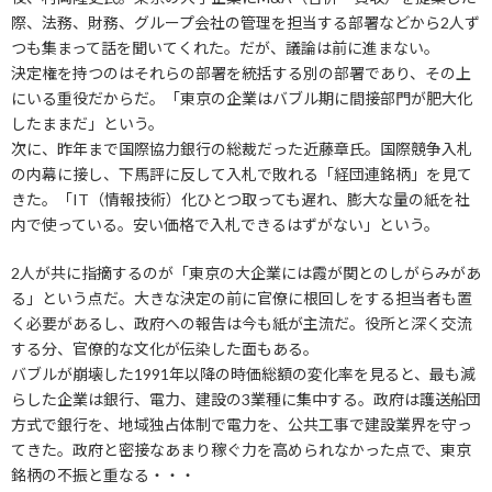
際、法務、財務、グループ会社の管理を担当する部署などから2人ず
つも集まって話を聞いてくれた。だが、議論は前に進まない。
決定権を持つのはそれらの部署を統括する別の部署であり、その上
にいる重役だからだ。「東京の企業はバブル期に間接部門が肥大化
したままだ」という。
次に、昨年まで国際協力銀行の総裁だった近藤章氏。国際競争入札
の内幕に接し、下馬評に反して入札で敗れる「経団連銘柄」を見て
きた。「IT（情報技術）化ひとつ取っても遅れ、膨大な量の紙を社
内で使っている。安い価格で入札できるはずがない」という。
2人が共に指摘するのが「東京の大企業には霞が関とのしがらみがあ
る」という点だ。大きな決定の前に官僚に根回しをする担当者も置
く必要があるし、政府への報告は今も紙が主流だ。役所と深く交流
する分、官僚的な文化が伝染した面もある。
バブルが崩壊した1991年以降の時価総額の変化率を見ると、最も減
らした企業は銀行、電力、建設の3業種に集中する。政府は護送船団
方式で銀行を、地域独占体制で電力を、公共工事で建設業界を守っ
てきた。政府と密接なあまり稼ぐ力を高められなかった点で、東京
銘柄の不振と重なる・・・