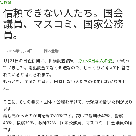
官僚論
コ
ナ
ン
ビ
信頼できない人たち。国会
テ
ゲ
議員、マスコミ、国家公務
ン
ー
ツ
シ
員。
へ
ョ
ス
ン
キ
に
2019年1月24日
岡本全勝
ッ
移
プ
動
1月21日の日経新聞に、世論調査結果「
浮かぶ日本人の姿
」が載っ
ていました。電話調査でなく郵送なので、じっくりと考えて回答さ
れていると考えられます。
もっとも、面倒だと考え、回答しない人たちの傾向はわかりませ
ん。
そこに、8つの機関・団体・公職を挙げて、信頼度を聞いた問があり
ます。
最も高かったのが自衛隊で60％です。次いで裁判所47％、警察
43％、検察39％、教師32％、国家公務員、マスコミ、国会議員の順
です。