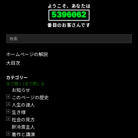
ようこそ、あなたは
5396062
番目のお客さんです
ホームページの解説
大目次
カテゴリー
全て開く
|
全て閉じる
お知らせ
このページの歴史
開閉
人生の達人
開閉
生き様
開閉
社会の見方
開閉
肝冷斎主人
著作と講演
開閉