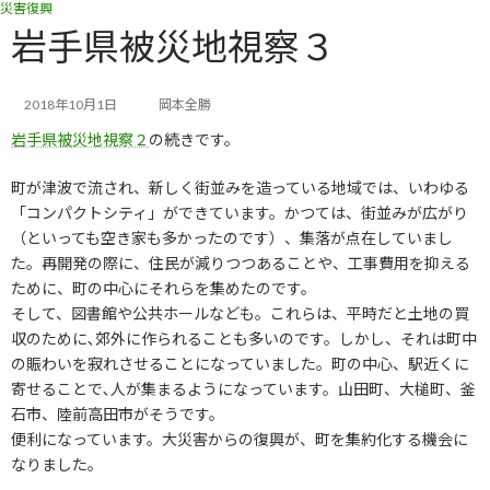
災害復興
コ
ナ
ン
ビ
岩手県被災地視察３
テ
ゲ
ン
ー
ツ
シ
2018年10月1日
岡本全勝
へ
ョ
岩手県被災地視察２
の続きです。
ス
ン
キ
に
ッ
移
町が津波で流され、新しく街並みを造っている地域では、いわゆる
プ
動
「コンパクトシティ」ができています。かつては、街並みが広がり
（といっても空き家も多かったのです）、集落が点在していまし
た。再開発の際に、住民が減りつつあることや、工事費用を抑える
ために、町の中心にそれらを集めたのです。
そして、図書館や公共ホールなども。これらは、平時だと土地の買
収のために､郊外に作られることも多いのです。しかし、それは町中
の賑わいを寂れさせることになっていました。町の中心、駅近くに
寄せることで､人が集まるようになっています。山田町、大槌町、釜
石市、陸前高田市がそうです。
便利になっています。大災害からの復興が、町を集約化する機会に
なりました。