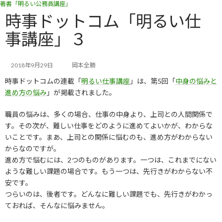
著書「明るい公務員講座」
コ
ナ
ン
ビ
時事ドットコム「明るい仕
テ
ゲ
事講座」３
ン
ー
ツ
シ
へ
ョ
ス
ン
2018年9月29日
岡本全勝
キ
に
時事ドットコムの連載「
明るい仕事講座
」は、第5回「
中身の悩みと
ッ
移
進め方の悩み
」が掲載されました。
プ
動
職員の悩みは、多くの場合、仕事の中身より、上司との人間関係で
す。その次が、難しい仕事をどのように進めてよいかが、わからな
いことです。まあ、上司との関係に悩むのも、進め方がわからない
からなのですが。
進め方で悩むには、2つのものがあります。一つは、これまでにない
ような難しい課題の場合です。もう一つは、先行きがわからない不
安です。
つらいのは、後者です。どんなに難しい課題でも、先行きがわかっ
ておれば、そんなに悩みません。