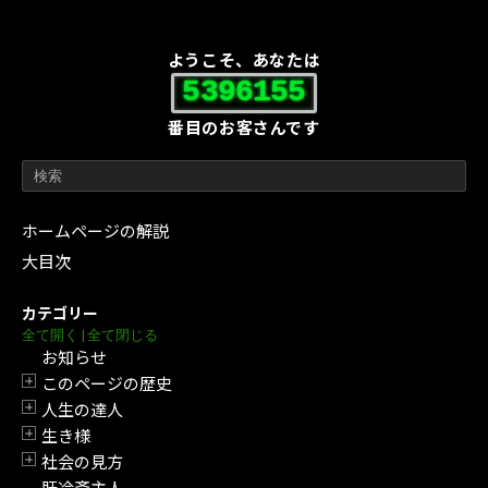
ようこそ、あなたは
5396155
番目のお客さんです
ホームページの解説
大目次
カテゴリー
全て開く
|
全て閉じる
お知らせ
このページの歴史
開閉
人生の達人
開閉
生き様
開閉
社会の見方
開閉