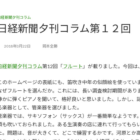
日経新聞夕刊コラム
日経新聞夕刊コラム第１２回
2018年3月22日
岡本全勝
日経新聞夕刊コラム
第12回「
フルート
」が載りました。今回は
このホームページの表紙にも、笛吹き中年の似顔絵を使ってい
なぜフルートを選んだか。これには、長い調査検討期間があり
静かに弾くピアノを聞いて、格好良いと思いました。しかし、
る楽器として、管楽器を選びました。
管楽器では、サキソフォン（サックス）が一番簡単なようです
領も吹いておられました。ある生演奏の店に連れて行ってもら
た。問題は、音が大きくて、どこで練習するかです。河原とか