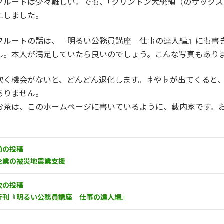
フルートは少々難しい。でも、｢クリントン大統領（のサックス
にしました。
フルートの話は、『明るい公務員講座 仕事の達人編』にも書
ん。本人が満足していたら良いのでしょう。こんな写真もあり
吹く機会がないと、どんどん退化します。♯や♭が出てくると
ありません。
お茶は、このホームページに書いているように、藪内家です。
前の投稿
企業の被災地農業支援
次の投稿
新刊『明るい公務員講座 仕事の達人編』