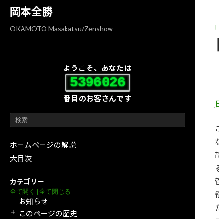
コ
ナ
岡本全勝
ン
ビ
テ
ゲ
OKAMOTO Masakatsu/Zenshow
ン
ー
ツ
シ
へ
ョ
ようこそ、あなたは
ス
ン
5396026
キ
に
番目のお客さんです
ッ
移
プ
動
ホームページの解説
大目次
カテゴリー
全て開く
|
全て閉じる
お知らせ
このページの歴史
開閉