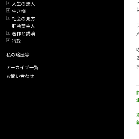
人生の達人
開閉
生き様
開閉
社会の見方
開閉
肝冷斎主人
著作と講演
開閉
行政
開閉
私の略歴等
アーカイブ一覧
お問い合わせ