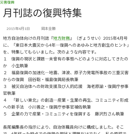
災害復興
コ
ナ
ン
ビ
月刊誌の復興特集
テ
ゲ
ン
ー
ツ
シ
2015年4月1日
岡本全勝
へ
ョ
地方自治体向けの月刊誌『
地方財務
』（ぎょうせい）2015年4月号
ス
ン
キ
に
に、「東日本大震災から4年―復興へのあゆみと地方創生のヒント」
ッ
移
を、特集してもらいました。次のような内容です。
プ
動
１ 復興の現状と課題―未曾有の事態へどのように対応してきたの
か 小生執筆
２ 福島復興の加速化―地震、津波、原子力発電所事故の三重災害
からの復興 田谷聡・福島復興局長執筆
３ 被災自治体への財政支援及び人的応援 海老原諭・復興庁参事
官執筆
４ 「新しい東北」の創造―産業・生業の再生、コミュニティ形成
への新手法 小川善之・復興庁参事官補佐執筆
５ 企業の力で産業・コミュニティを復興する 藤沢烈さん執筆
長尾編集長の指示により、自治体職員向けに構成しました。そこ
で、4年経った時点での復興の現状と課題だけでなく、私の原稿で