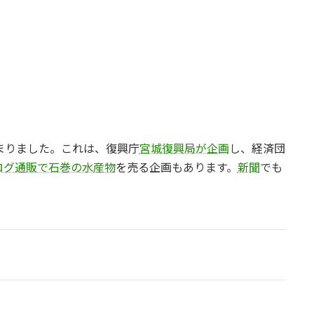
まりました。これは、復興庁
宮城復興局が企画
し、経済団
ログ通販で石巻の水産物
を売る企画もあります。
新聞
でも