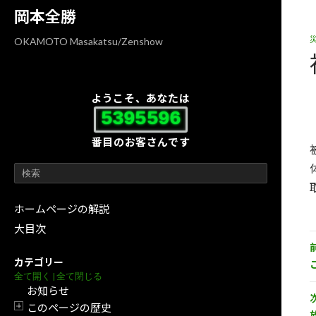
コ
ナ
岡本全勝
ン
ビ
テ
ゲ
OKAMOTO Masakatsu/Zenshow
ン
ー
ツ
シ
へ
ョ
ようこそ、あなたは
ス
ン
5395596
キ
に
番目のお客さんです
ッ
移
プ
動
ホームページの解説
大目次
カテゴリー
全て開く
|
全て閉じる
お知らせ
このページの歴史
開閉