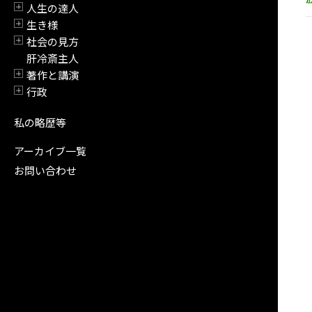
人生の達人
開閉
生き様
開閉
社会の見方
開閉
肝冷斎主人
著作と講演
開閉
行政
開閉
私の略歴等
アーカイブ一覧
お問い合わせ