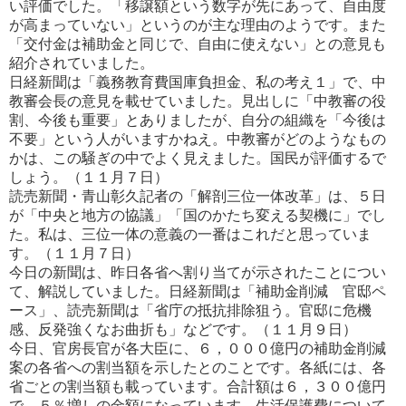
い評
価でした。「移譲額という数字が先にあって、自由度
が高まっていない」というのが主な理由のようです。また
「交付金は
補助金と同じで、自由に使えない」との意見も
紹介されていました。
日経新聞は「義務教育費国庫負担金、私の考え１」で、中
教審会長の意見を載せていました。見出しに「中教審の役
割、今後も重要」とありましたが、自分の組織を「今後は
不要」という人がいますかねえ。中教審がどのようなもの
か
は、この騒ぎの中でよく見えました。国民が評価するで
しょう。（１１月７日）
読売新聞・青山彰久記者の「解剖三位一体改革」は、５日
が「中央と地方の協議」「国のかたち変える契機に」でし
た。
私は、三位一体の意義の一番はこれだと思っていま
す。（１１月７日）
今日の新聞は、昨日各省へ割り当てが示されたことについ
て、解説していました。日経新聞は「補助金削減 官邸ペ
ー
ス」、読売新聞は「省庁の抵抗排除狙う。官邸に危機
感、反発強くなお曲折も」などです。（１１月９日）
今日、官房長官が各大臣に、６，０００億円の補助金削減
案の各省への割当額を示したとのことです。各紙には、各
省
ごとの割当額も載っています。合計額は６，３００億円
で、５％増しの金額になっています。生活保護費について