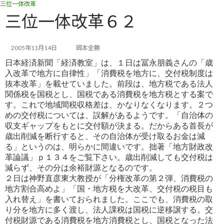
三位一体改革
コ
ナ
ン
ビ
三位一体改革６２
テ
ゲ
ン
ー
ツ
シ
2005年11月14日
岡本全勝
へ
ョ
日本経済新聞「経済教室」は、１日は冨永朋義さんの「歳
ス
ン
入改革で地方に自律性」「消費税を地方に、交付税制度は
キ
に
抜
本改革」を載せていました。前段は、地方税である法人
ッ
移
関係税を国税とし、国税である消費税を地方税とする案で
プ
動
す。
これで地域間税収格差は、かなりなくなります。２つ
めの交付税については、誤解があるようです。「自治体の
収支ギャ
ップをもとに交付額が決まる。だからある首長が
歳出削減を断行すると、その自治体が受け取るお金は減
る」というの
は、明らかに間違いです。拙著「地方財政改
革論議」ｐ１３４をご覧下さい。歳出削減しても交付税は
減らず、その分は
余裕財源となるのです。
２日は神野直彦東大教授が「分権改革の第２弾、消費税の
地方割合高めよ」「国・地方税を大改革、交付税の税目も
入れ替え」を書いておられました。ここでも、消費税の取
り分を地方に多く渡し、法人課税は国税に逆移譲する。交
付
税財源である消費税を地方消費税とし、国税となった法