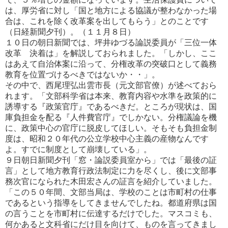
は、厚
労省に対し「国と地方による協議が整わなかった場
合は、これを除く改革案を出してもらう」とのことです
（日経新聞夕
刊）。（１１月８日）
１０日の朝日新聞では、坪井ゆづる論説委員が「三位一体
改革 決着は」を解説しておられました。「しかし、ここ
はあ
えて自治体案に沿って、分権改革の突破口として義務
教育を位置づけるべきではないか・・」。
その中で、西尾理弘出雲市長（元文部官僚）が述べておら
れます。「文部科学省は本来、教育内容や水準を政策的に
誘導する『政策官庁』であるべきだ。ところが現状は、国
庫負担金を配る『人件費官庁』でしかない。分権議論を機
に、
政策中心の官庁に脱皮してほしい。そもそも負担金制
度は、昭和２０年代の公立学校中心主義の産物なんです
よ。す
でに制度として崩壊している」。
９日朝日新聞夕刊「窓・論説委員室から」では「最後の証
言」として地方教育行政法制定に力を尽くし、後に文部事
務次
官になられた木田宏さんの証言を紹介していました。
「この５０年間、文部当局は、学校のことは市町村の仕事
であると
いう指導をしてきませんでしたね。都道府県は国
の言うことを市町村に伝達するだけでした。マスコミも、
何かあると文
科省にだけ目を向けて、ものを言ってきまし