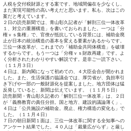
人税を交付税財源とする案です。地域間偏在を少なくし、
また
実現可能性の高い考えだと思います。私も、次はこの
案だと考えています。
２日の読売新聞では、青山彰久記者が「解剖三位一体改革
１、対立の重層構造」を書いておられました。一つは「分
権
ｖｓ集権」で、官僚が抵抗している背景には、補助金廃
止が日本の統治構造の基本を変える要素があるからです。
三位
一体改革が、これまでの「補助金共同体構造」を破壊
するからです。もう一つは「分権ｖｓ財政再建」です。よ
く分析され
たわかりやすい解説です。是非ご一読下さい。
（１１月３日）
４日は、新内閣になって初めての、４大臣会合が開かれま
した。また、生活保護の協議会では、厚労省が、負担率引
き
下げや一部の一般財源化を提案しました。地方団体は猛
反発していると、新聞は伝えています。（１１月５日）
読売新聞・青山彰久記者の「解剖三位一体改革」は、２日
が「義務教育の責任分担。国と地方、建設的議論薄く」、
４日
は「公共施設の補助金。廃止、権力構造の変化も」で
した。（１１月４日）
７日の朝日新聞１面は、三位一体改革に関する全知事への
アンケート結果でした。４０人は「裁量広がらず」と厳し