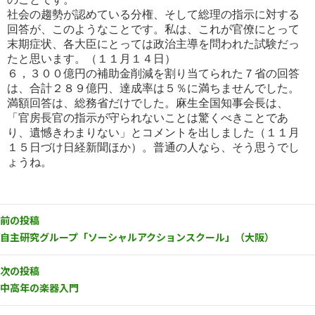
社会の趨勢が認めている分権、そして総理の指示に対する
回答が、このようなことです。私は、これが官僚にとって
末
期症状、各大臣にとっては政治主導を問われた試験だっ
たと思います。（１１月１４日）
６，３００億円の補助金削減を割り当てられた７省の回答
は、合計２８９億円、達成率は５％に満ちませんでした。
満額
回答は、総務省だけでした。麻生全国知事会長は、
「官房長官の指示が守られないことは驚くべきことであ
り、遺憾き
わまりない」とコメントを出しました（１１月
１５日づけ日経新聞ほか）。普通の人なら、そう思うでし
ょうね。
前の投稿
自主研究グループ「ソーシャルアクションスクール」（大阪）
次の投稿
中高年の楽器入門