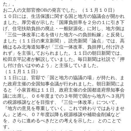
た」。
お二人の文部官僚OBの発言でした。（１１月１０日）
１０日には、生活保護に関する国と地方の協議会が開かれ
ました。厚労省が示した「国庫負担率を２分の１に引き下
げ、住宅扶助負担の廃止・一般財源化」に対し、地方側は
「三位一体改革に名を借りた地方への負担転嫁」と反発し
ま
した（１１日の東京新聞）。読売新聞「論点」では、高
橋はるみ北海道知事が「三位一体改革、負担押し付け許さ
れず」
を主張しておられました。１１日の朝日新聞では、
松田京平記者が解説していました。毎日新聞は社説で「押
し付け合
いはやめよう」と主張していました。
（１１月１１日）
１１日には、官邸で「国と地方の協議の場」が持たれ、ま
た政府主催の全国知事会議が行われました。朝日新聞によ
る
と「小泉首相は１１日、政府主催の全国都道府県知事会
議に出席し、０６年度までの３年間で国から地方へ３兆円
の税
源移譲などを目指す、『三位一体改革』について、
『地方の意見を尊重していく。これで終わりではありませ
ん』と述べ、
０７年度以降も税源移譲や補助金削減など
を、さらに進めるべきだとの考えを示した」 とのことで
す。