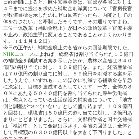
日経新聞によると、麻生知事会長は、官邸が各省に対し１
４日までに提出を求めた補助金削減案について「官房長官
が数値目標を示したのにゼロ回答だったら、内閣としての
体をなさない」と牽制したそうです。その通りですよね。
三位
一体改革（補助金廃止）が日本の政治改革＝官僚主導
を止め、政治主導に変えることであることがよくわかりま
す。（１
１月１２日）
今日の正午が、補助金廃止の各省からの回答期限でした。
NHKニュース
によれば「総務省は割り当てられた１０億円
の補助金を削減する案を示したほか、農林水産省は３４０
億
円の割り当てに対し、１０９億円を、また、経済産業省
は７０億円の割り当てに対し、５９億円を削減する案を示
したうえ
で、いずれも、このほかに削減する補助金を早急
に決定し、目標を達成するとしています。一方、全体の８
０％にあた
る５０４０億円を割り当てられた厚生労働省
は、焦点となっている生活保護の補助金について、「地方
側と調整がつい
ていない」として盛り込まず、１０９億円
と回答し、環境省は５０億円の割り当てに対し、２億円あ
まりにとどまりました。さ
らに、文部科学省と国土交通省
は「検討中」として金額は示さず、各省の回答は、全体と
して目標額の６３００億円以上
を大きく下回りました」と
のことです。