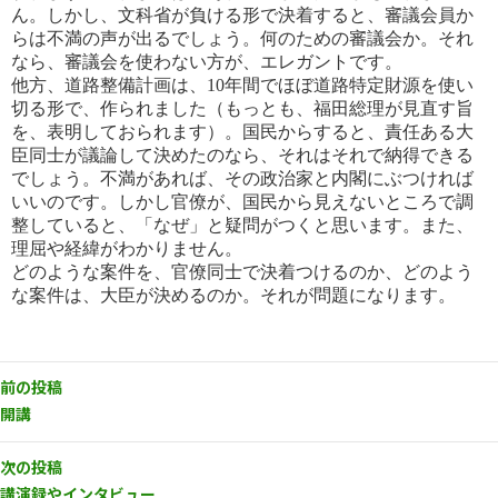
ん。しかし、
文科省が負ける形で決着すると、審議会員か
らは不満の声が出るでしょう。何のための審議会か。それ
なら、審議会
を使わない方が、エレガントです。
他方、道路整備計画は、10年間でほぼ道路特定財源を使い
切る形で、作られました（もっとも、福田総理が見直す旨
を、表明しておられます）。国民からすると、責任ある大
臣同士が議論して決めたのなら、それはそれで納得できる
でし
ょう。不満があれば、その政治家と内閣にぶつければ
いいのです。しかし官僚が、国民から見えないところで調
整して
いると、「なぜ」と疑問がつくと思います。また、
理屈や経緯がわかりません。
どのような案件を、官僚同士で決着つけるのか、どのよう
な案件は、大臣が決めるのか。それが問題になります。
前の投稿
開講
次の投稿
講演録やインタビュー