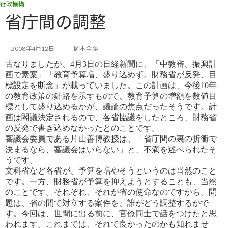
行政機構
コ
ナ
ン
ビ
省庁間の調整
テ
ゲ
ン
ー
ツ
シ
2008年4月12日
岡本全勝
へ
ョ
古なりましたが、4月3日の日経新聞に、「中教審、振興計
ス
ン
画で素案」「教育予算増、盛り込めず。財務省が反発、目
キ
に
標
設定を断念」が載っていました。この計画は、今後10年
ッ
移
の教育政策の針路を示すもので、教育予算の増額を数値目
プ
動
標
として盛り込めるかが、議論の焦点だったそうです。計
画は閣議決定されるので、各省協議をしたところ、財務省
の反
発で書き込めなかったとのことです。
審議会委員である片山善博教授は、「省庁間の裏の折衝で
決まるなら、審議会はいらない」と、不満を述べられたそ
う
です。
文科省など各省が、予算を増やそうというのは当然のこと
です。一方、財務省が予算を抑えようとすることも、当然
のこ
とです。それぞれ、それが省の使命なのですから。問
題は、省の間で対立する案件を、誰がどう調整するかで
す。今回
は、世間に出る前に、官僚同士で話をつけたと思
われます。これまでは、それで良かったのかも知れませ